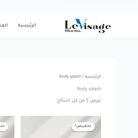
خطي
شحن مجاني للطلبات فوق ١٫٥٠٠ ج.م
لى
لمحتوى
الرئيسية
العن
الرئيسية
/ Body splash
Body splash
عرض ⁦5⁩ من كل النتائج
تخفيض!
تخ