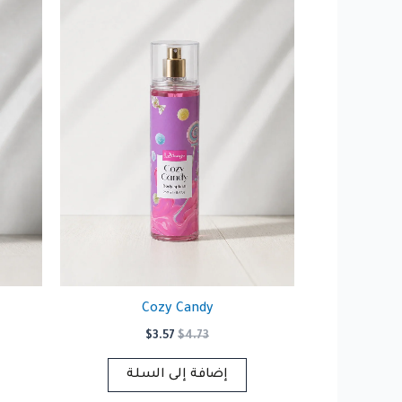
Cozy Candy
السعر
السعر
$
3.57
$
4.73
الأصلي
الحالي
هو:
هو:
إضافة إلى السلة
$3.57.
$4.73.