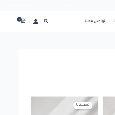
استشاري الجلدية ·
01004025435
عربي
|
EN
ا
تواصل معنا
تخفيض!