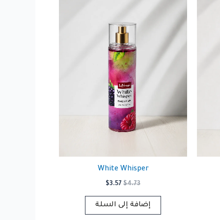
White Whisper
السعر
السعر
$
3.57
$
4.73
الأصلي
الحالي
هو:
هو:
إضافة إلى السلة
$3.57.
$4.73.