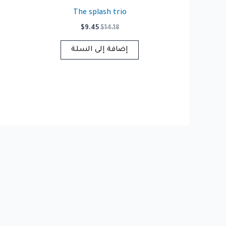
The splash trio
السعر
السعر
$
9.45
$
14.18
الأصلي
الحالي
هو:
هو:
إضافة إلى السلة
$9.45.
$14.18.