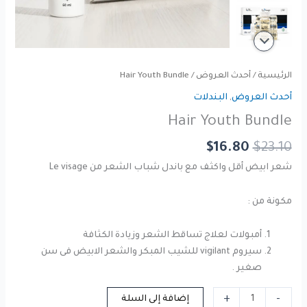
الرئيسية
/
أحدث العروض
/ Hair Youth Bundle
أحدث العروض
,
البندلات
Hair Youth Bundle
السعر
السعر
$
16.80
$
23.10
الأصلي
الحالي
شعر ابيض أقل واكثف مع باندل شباب الشعر من Le visage
هو:
هو:
$16.80.
$23.10.
مكونة من :
أمبولات لعلاج تساقط الشعر وزيادة الكثافة
سيروم vigilant للشيب المبكر والشعر الابيض فى سن
صغير .
كمية
+
-
إضافة إلى السلة