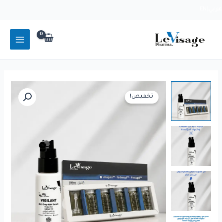
خطي
عربي
|
EN
لى
لمحتوى
تخفيض!