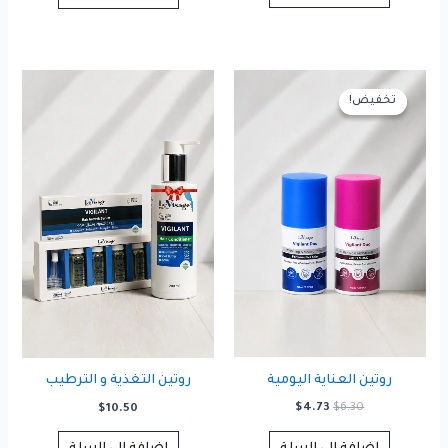
$15.75.
$22.05.
تخفيض!
تخفيض!
روتين العناية اليومية
روتين التغذية و الترطيب
السعر
السعر
$
4.73
$
6.30
$
10.50
الأصلي
الحالي
هو:
هو: