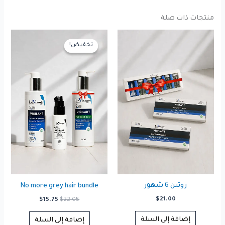
منتجات ذات صلة
تخفيض!
تخفيض!
روتين 6 شهور
No more grey hair bundle
السعر
السعر
$
21.00
$
15.75
$
22.05
الأصلي
الحالي
هو:
هو:
إضافة إلى السلة
إضافة إلى السلة